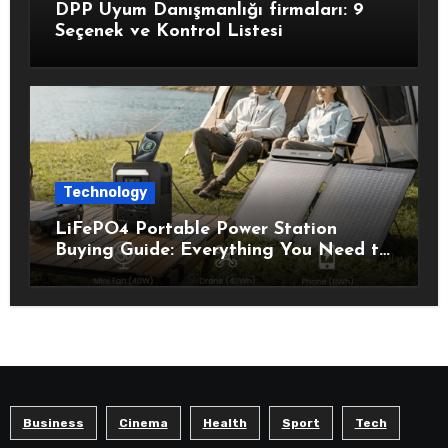
DPP Uyum Danışmanlığı firmaları: 9
Seçenek ve Kontrol Listesi
Technology
LiFePO4 Portable Power Station
Buying Guide: Everything You Need to
Know Before Choosing the Right
Model
Business
Cinema
Health
Sport
Tech