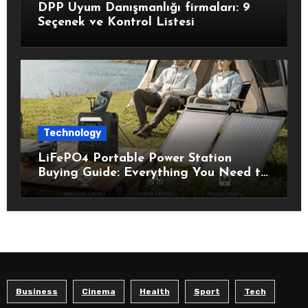
DPP Uyum Danışmanlığı firmaları: 9
Seçenek ve Kontrol Listesi
Technology
LiFePO4 Portable Power Station
Buying Guide: Everything You Need to
Know Before Choosing the Right
Model
Business
Cinema
Health
Sport
Tech