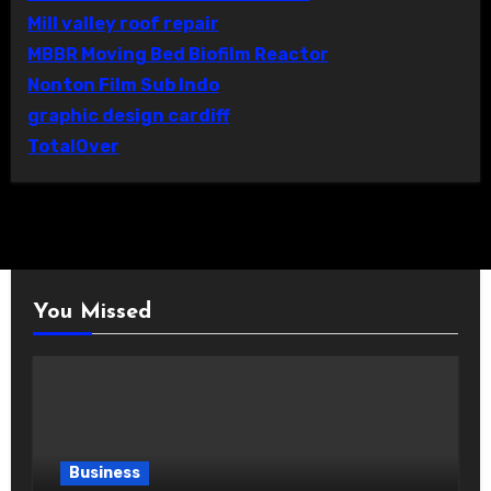
Mill valley roof repair
MBBR Moving Bed Biofilm Reactor
Nonton Film Sub Indo
graphic design cardiff
TotalOver
You Missed
Business